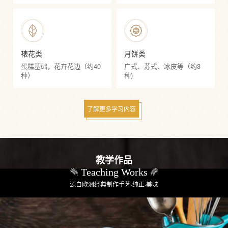
裱花类
月饼类
蛋糕基础，花卉花边（约40
广式、苏式、冰皮等（约3
种）
种)
了解更多学习内容
教学作品
Teaching Works
源自欧洲经典制作手艺·纯正·美味