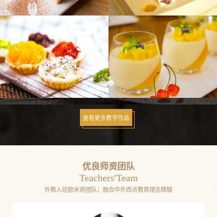
芒果蓝莓派
抹茶慕斯
草莓提拉米苏
水果蛋糕
查看更多教学作品
优良师资团队
水果椰蓉蛋挞
芒果慕斯杯
Teachers'Team
外教入驻欧米奇团队；融合中外西点教育理念精髓