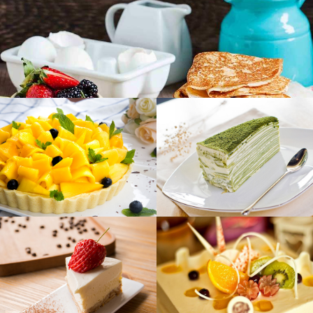
草莓桑果烙饼